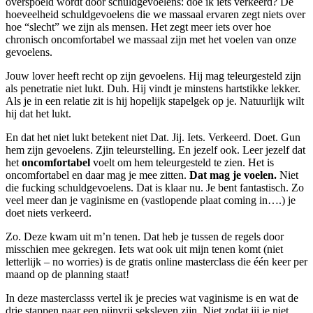
overspoeld wordt door schuldgevoelens: doe ik iets verkeerd? De
hoeveelheid schuldgevoelens die we massaal ervaren zegt niets over
hoe “slecht” we zijn als mensen. Het zegt meer iets over hoe
chronisch oncomfortabel we massaal zijn met het voelen van onze
gevoelens.
Jouw lover heeft recht op zijn gevoelens. Hij mag teleurgesteld zijn
als penetratie niet lukt. Duh. Hij vindt je minstens hartstikke lekker.
Als je in een relatie zit is hij hopelijk stapelgek op je. Natuurlijk wilt
hij dat het lukt.
En dat het niet lukt betekent niet Dat. Jij. Iets. Verkeerd. Doet. Gun
hem zijn gevoelens. Zjin teleurstelling. En jezelf ook. Leer jezelf dat
het
oncomfortabel
voelt om hem teleurgesteld te zien. Het is
oncomfortabel en daar mag je mee zitten.
Dat mag je voelen.
Niet
die fucking schuldgevoelens. Dat is klaar nu. Je bent fantastisch. Zo
veel meer dan je vaginisme en (vastlopende plaat coming in….) je
doet niets verkeerd.
Zo. Deze kwam uit m’n tenen. Dat heb je tussen de regels door
misschien mee gekregen. Iets wat ook uit mijn tenen komt (niet
letterlijk – no worries) is de gratis online masterclass die één keer per
maand op de planning staat!
In deze masterclasss vertel ik je precies wat vaginisme is en wat de
drie stappen naar een pijnvrij seksleven zijn. Niet zodat jij je niet