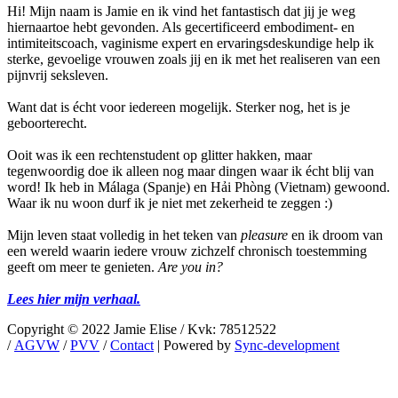
Hi! Mijn naam is Jamie en ik vind het fantastisch dat jij je weg
hiernaartoe hebt gevonden. Als gecertificeerd embodiment- en
intimiteitscoach, vaginisme expert en ervaringsdeskundige help ik
sterke, gevoelige vrouwen zoals jij en ik met het realiseren van een
pijnvrij seksleven.
Want dat is écht voor iedereen mogelijk. Sterker nog, het is je
geboorterecht.
Ooit was ik een rechtenstudent op glitter hakken, maar
tegenwoordig doe ik alleen nog maar dingen waar ik écht blij van
word! Ik heb in Málaga (Spanje) en Hải Phòng (Vietnam) gewoond.
Waar ik nu woon durf ik je niet met zekerheid te zeggen :)
Mijn leven staat volledig in het teken van
pleasure
en ik droom van
een wereld waarin iedere vrouw zichzelf chronisch toestemming
geeft om meer te genieten.
Are you in?
Lees hier mijn verhaal.
Copyright © 2022 Jamie Elise / Kvk: 78512522
/
AGVW
/
PVV
/
Contact
| Powered by
Sync-development