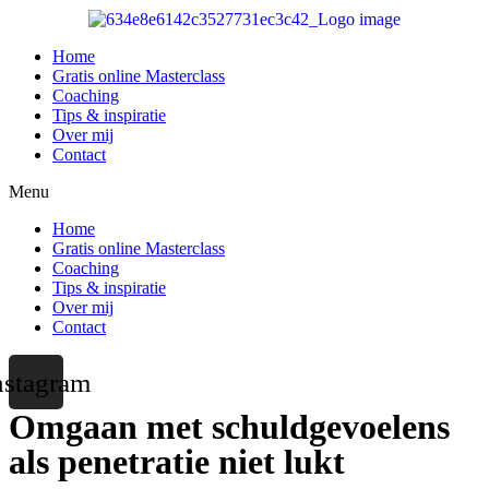
Ga
naar
de
Home
inhoud
Gratis online Masterclass
Coaching
Tips & inspiratie
Over mij
Contact
Menu
Home
Gratis online Masterclass
Coaching
Tips & inspiratie
Over mij
Contact
nstagram
Omgaan met schuldgevoelens
als penetratie niet lukt